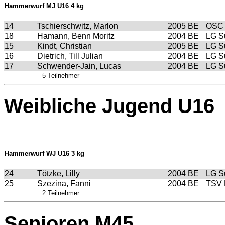
Hammerwurf MJ U16 4 kg
14
Tschierschwitz, Marlon
2005
BE
OSC 
18
Hamann, Benn Moritz
2004
BE
LG S
15
Kindt, Christian
2005
BE
LG S
16
Dietrich, Till Julian
2004
BE
LG S
17
Schwender-Jain, Lucas
2004
BE
LG S
5 Teilnehmer
Weibliche Jugend U16
Hammerwurf WJ U16 3 kg
24
Tötzke, Lilly
2004
BE
LG S
25
Szezina, Fanni
2004
BE
TSV
2 Teilnehmer
Senioren M45