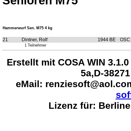
Senioren M75
Hammerwurf Sen. M75 4 kg
21
Dintner, Rolf
1944
BE
OSC 
1 Teilnehmer
Erstellt mit COSA WIN 3.1.0
5a,D-38271
eMail: renziesoft@aol.c
sof
Lizenz für: Berlin