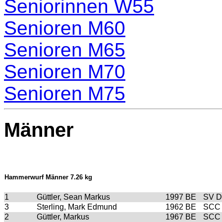
Seniorinnen W55
Senioren M60
Senioren M65
Senioren M70
Senioren M75
Männer
Hammerwurf Männer 7.26 kg
1
Güttler, Sean Markus
1997
BE
SV D
3
Sterling, Mark Edmund
1962
BE
SCC 
2
Güttler, Markus
1967
BE
SCC 