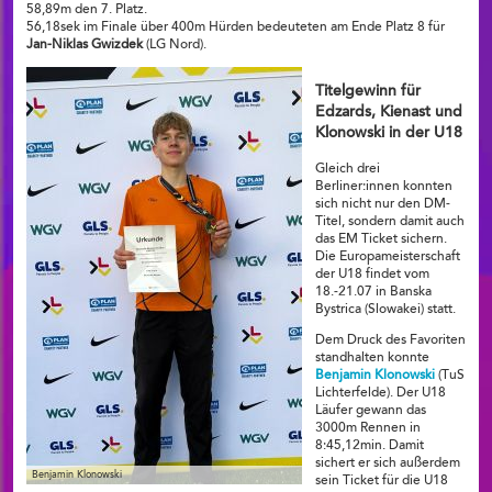
58,89m den 7. Platz.
56,18sek im Finale über 400m Hürden bedeuteten am Ende Platz 8 für
Jan-Niklas Gwizdek
(LG Nord).
Titelgewinn für
Edzards, Kienast und
Klonowski in der U18
Gleich drei
Berliner:innen konnten
sich nicht nur den DM-
Titel, sondern damit auch
das EM Ticket sichern.
Die Europameisterschaft
der U18 findet vom
18.-21.07 in Banska
Bystrica (Slowakei) statt.
Dem Druck des Favoriten
standhalten konnte
Benjamin Klonowski
(TuS
Lichterfelde). Der U18
Läufer gewann das
3000m Rennen in
8:45,12min. Damit
sichert er sich außerdem
Benjamin Klonowski
sein Ticket für die U18