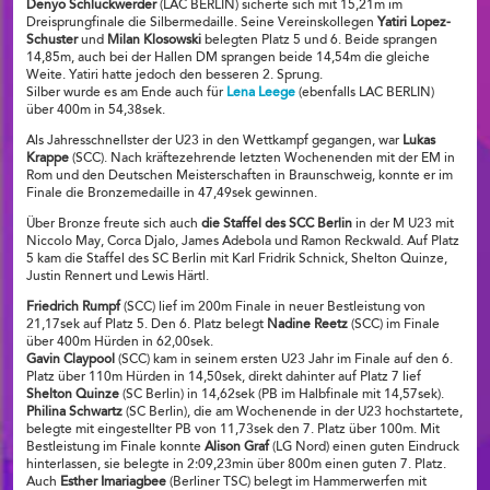
Denyo Schluckwerder
(LAC BERLIN) sicherte sich mit 15,21m im
Dreisprungfinale die Silbermedaille. Seine Vereinskollegen
Yatiri Lopez-
Schuster
und
Milan Klosowski
belegten Platz 5 und 6. Beide sprangen
14,85m, auch bei der Hallen DM sprangen beide 14,54m die gleiche
Weite. Yatiri hatte jedoch den besseren 2. Sprung.
Silber wurde es am Ende auch für
Lena Leege
(ebenfalls LAC BERLIN)
über 400m in 54,38sek.
Als Jahresschnellster der U23 in den Wettkampf gegangen, war
Lukas
Krappe
(SCC). Nach kräftezehrende letzten Wochenenden mit der EM in
Rom und den Deutschen Meisterschaften in Braunschweig, konnte er im
Finale die Bronzemedaille in 47,49sek gewinnen.
Über Bronze freute sich auch
die Staffel des SCC Berlin
in der M U23 mit
Niccolo May, Corca Djalo, James Adebola und Ramon Reckwald. Auf Platz
5 kam die Staffel des SC Berlin mit Karl Fridrik Schnick, Shelton Quinze,
Justin Rennert und Lewis Härtl.
Friedrich Rumpf
(SCC) lief im 200m Finale in neuer Bestleistung von
21,17sek auf Platz 5. Den 6. Platz belegt
Nadine Reetz
(SCC) im Finale
über 400m Hürden in 62,00sek.
Gavin Claypool
(SCC) kam in seinem ersten U23 Jahr im Finale auf den 6.
Platz über 110m Hürden in 14,50sek, direkt dahinter auf Platz 7 lief
Shelton Quinze
(SC Berlin) in 14,62sek (PB im Halbfinale mit 14,57sek).
Philina Schwartz
(SC Berlin), die am Wochenende in der U23 hochstartete,
belegte mit eingestellter PB von 11,73sek den 7. Platz über 100m. Mit
Bestleistung im Finale konnte
Alison Graf
(LG Nord) einen guten Eindruck
hinterlassen, sie belegte in 2:09,23min über 800m einen guten 7. Platz.
Auch
Esther Imariagbee
(Berliner TSC) belegt im Hammerwerfen mit