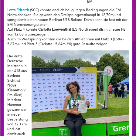
EM.
Lotta Edzards
(SCC) konnte endlich bei gültigen Bedingungen die EM
Norm abhaken. Sie gewann den Dreisprungwettkampf in 12,70m und
sprng damit einen neuen Berliner U18 Rekord. Damit kann sie fest mit der
EM Nominierung planen.
Auf Platz 4 konnte
Carlotta Loewenthal
(LG Nord) ebenfalls mit neuer PB
von 12,08m überzeugen.
Auch im Weitsprung konnten die beiden Athletinnen mit Platz 3 (Lotta -
5,87m) und Platz 5 (Carlotta - 5,84m
PB
) gute Resualte zeigen.
Die dritte
Deutsche
Meisterin in
der U18 aus
Berliner
Sicht ist
Nova
Kienast
(SV
Preußen).
Mit dem
Hammer
gewann sie
in neuer
Bestleistung
von 72,17m
und löst
damit auch