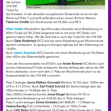
das sichere
U18-EM
Nova Kienast
Ticket für
die Slowakei. In der aktuellen europäischen Bestenliste ist sie mit der
Weite auf Platz 2 und wirft außerdem einen neuen Berliner Rekord.
Fabienne Schäfer
(LG Nord) wurde mit 55,40m und PB 5.
Milan Stadler
(Neuköllner Sportfreunde) schraubte seine Bestleistung im
400m Finale auf 48,22sek (angereist war er mit einer 49,79sek) und
gewinnt damit Silber. Mit der Zeit löst er auch das Ticket für die U18 EM.
Auch
Oskar Biederlack
(SCC) konnte seine Bestleistung am Wochenende
deutlich verbessern. Er sprang im Dreisprungfinale auf den Silberrang mit
14,40m.
Auch
Jasmin Brayshaw
(SCC) konnte mit neuer Bestleistung von 56,96sek
über 400m die Silbermedaille gewinnen.
Trotz der Bronzemedaille mit 69,02m, war
Andre Rommel
(SC Berlin) nach
seinem Hammerwurf Finale enttäuscht. Bereits Anfang des Jahres die EM
Norm überboten, ist er nach dem 3. Platz am Wochenende jetzt nur als
Ersatzkandidat für die U18 EM nominiert.
Platz 5 belegte
Jannis Matheo Grunwald
(Berliner SV 92) über 1500m der
U18 in 4:11,57min. Auch
Karl Fridrik Schnick
(SC Berlin) belegt über die
100m Hürden in 14,08sek den 5. Platz.
Über 2000m Hindernis konnte
Jonas Kliegel
(Berliner SV 92) in
persönlicher Bestleistung von 6:08,40 den 6. Platz belegen.
Platz 5 und 6 belegen
Emma Goretzka
(LAC BERLIN – 11,98sek) du
Helena Bendig
(TuS Lichterfelde – 12,01sek) im 100m Finale.
Auch
Lilith Belau
(NSF) belegt mit 24,67sek im 200m Finale den 5. Platz.