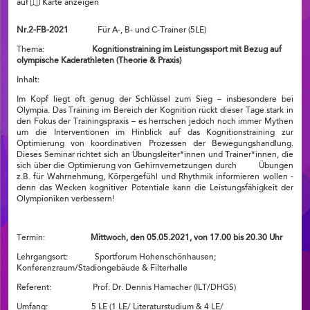
auf
Karte anzeigen
Nr.2-FB-2021
Für A-, B- und C-Trainer (5LE)
Thema:
Kognitionstraining im Leistungssport mit Bezug auf
olympische Kaderathleten (Theorie & Praxis)
Inhalt:
Im Kopf liegt oft genug der Schlüssel zum Sieg – insbesondere bei
Olympia. Das Training im Bereich der Kognition rückt dieser Tage stark in
den Fokus der Trainingspraxis – es herrschen jedoch noch immer Mythen
um die Interventionen im Hinblick auf das Kognitionstraining zur
Optimierung von koordinativen Prozessen der Bewegungshandlung.
Dieses Seminar richtet sich an Übungsleiter*innen und Trainer*innen, die
sich über die Optimierung von Gehirnvernetzungen durch Übungen
z.B. für Wahrnehmung, Körpergefühl und Rhythmik informieren wollen -
denn das Wecken kognitiver Potentiale kann die Leistungsfähigkeit der
Olympioniken verbessern!
Termin:
Mittwoch, den 05.05.2021, von 17.00 bis 20.30 Uhr
Lehrgangsort: Sportforum Hohenschönhausen;
Konferenzraum/Stadiongebäude & Filterhalle
Referent: Prof. Dr. Dennis Hamacher (ILT/DHGS)
Umfang: 5 LE (1 LE/ Literaturstudium & 4 LE/