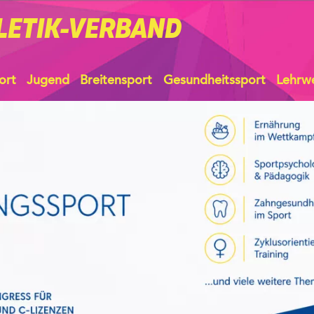
LETIK-VERBAND
ort
Jugend
Breitensport
Gesundheitssport
Lehrw