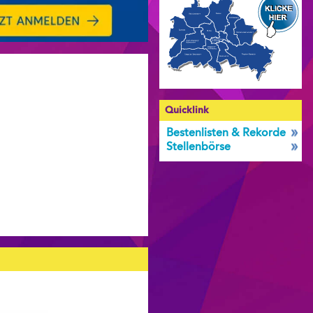
Quicklink
Bestenlisten & Rekorde
Stellenbörse