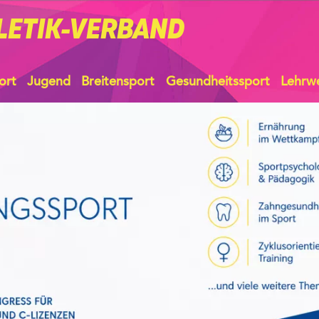
LETIK-VERBAND
ort
Jugend
Breitensport
Gesundheitssport
Lehrw