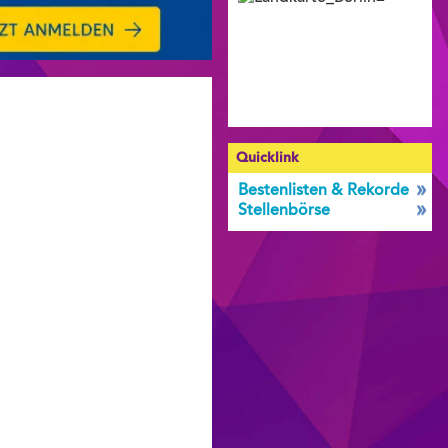
Quicklink
Bestenlisten & Rekorde
Stellenbörse