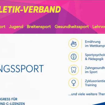
LETIK-VERBAND
ort
Jugend
Breitensport
Gesundheitssport
Lehrw