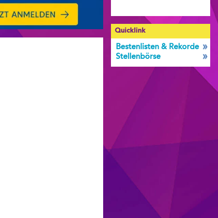
Quicklink
Bestenlisten & Rekorde
Stellenbörse