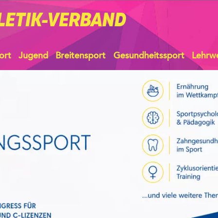
LETIK-VERBAND
ort
Jugend
Breitensport
Gesundheitssport
Lehrw