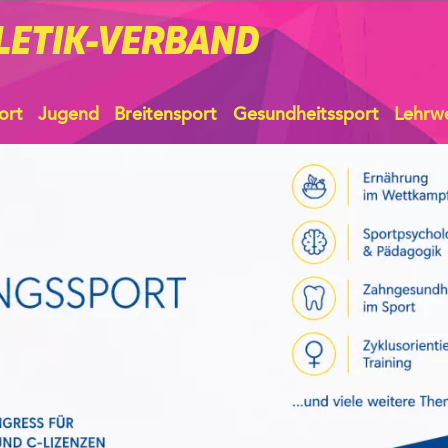
LETIK-VERBAND
ort
Jugend
Breitensport
Gesundheitssport
Lehrw