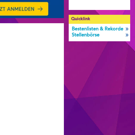
Quicklink
Bestenlisten & Rekorde
Stellenbörse