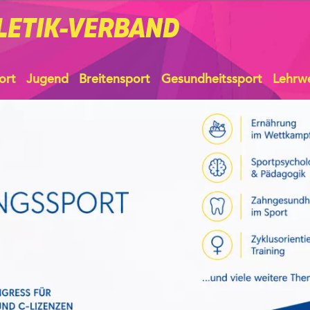
LETIK-VERBAND
ort
Jugend
Breitensport
Gesundheitssport
Lehrw