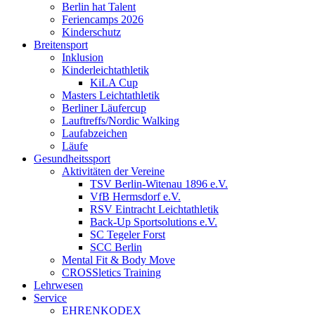
Berlin hat Talent
Feriencamps 2026
Kinderschutz
Breitensport
Inklusion
Kinderleichtathletik
KiLA Cup
Masters Leichtathletik
Berliner Läufercup
Lauftreffs/Nordic Walking
Laufabzeichen
Läufe
Gesundheitssport
Aktivitäten der Vereine
TSV Berlin-Witenau 1896 e.V.
VfB Hermsdorf e.V.
RSV Eintracht Leichtathletik
Back-Up Sportsolutions e.V.
SC Tegeler Forst
SCC Berlin
Mental Fit & Body Move
CROSSletics Training
Lehrwesen
Service
EHRENKODEX