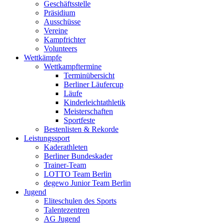
Geschäftsstelle
Präsidium
Ausschüsse
Vereine
Kampfrichter
Volunteers
Wettkämpfe
Wettkampftermine
Terminübersicht
Berliner Läufercup
Läufe
Kinderleichtathletik
Meisterschaften
Sportfeste
Bestenlisten & Rekorde
Leistungssport
Kaderathleten
Berliner Bundeskader
Trainer-Team
LOTTO Team Berlin
degewo Junior Team Berlin
Jugend
Eliteschulen des Sports
Talentezentren
AG Jugend