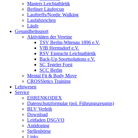
Masters Leichtathletik
Berliner Läufercup
Lauftreffs/Nordic Walking
Laufabzeichen
Läufe
Gesundheitssport
Aktivitäten der Vereine
TSV Berlin-Witenau 1896 e.V.
VfB Hermsdorf e.V.
RSV Eintracht Leichtathletik
Back-Up Sportsolutions e.V.
SC Tegeler Forst
SCC Berlin
Mental Fit & Body Move
CROSSletics Training
Lehrwesen
Service
EHRENKODEX
Datenschutzformular (pol. Führungszeugnis)
BLV Verleih
Download
Leitfaden DSGVO
Antidoping
Stellenbörse
Links