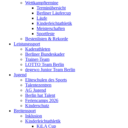
Wettkampftermine
Terminübersicht
Berliner Läufercup
Läufe
Kinderleichtathletik
Meisterschaften
Sportfeste
Bestenlisten & Rekorde
Leistungssport
Kaderathleten
Berliner Bundeskader
Trainer-Team
LOTTO Team Berlin
degewo Junior Team Berlin
Jugend
Eliteschulen des Sports
Talentezentren
AG Jugend
Berlin hat Talent
Feriencamps 2026
Kinderschutz
Breitensport
Inklusion
Kinderleichtathletik
KiLA Cup