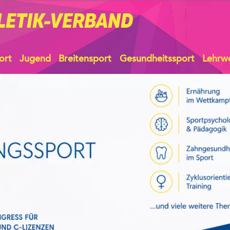
LETIK-VERBAND
ort
Jugend
Breitensport
Gesundheitssport
Lehrw