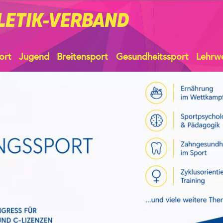
LETIK-VERBAND
ort
Jugend
Breitensport
Gesundheitssport
Lehrw