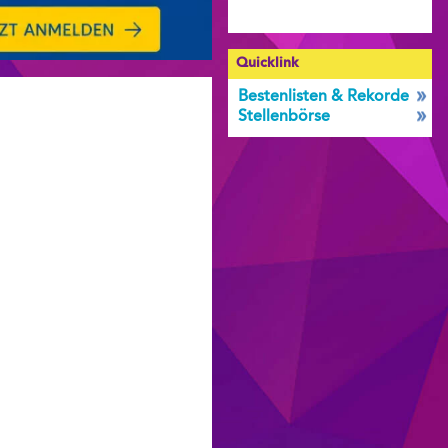
Quicklink
Bestenlisten & Rekorde
Stellenbörse