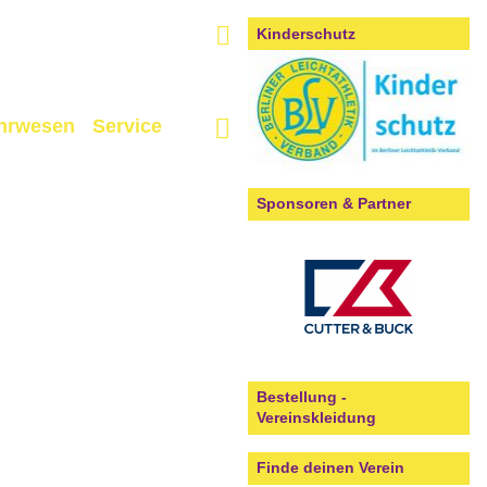
Kinderschutz
hrwesen
Service
Sponsoren & Partner
Bestellung -
Vereinskleidung
Finde deinen Verein