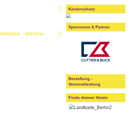
Kinderschutz
Sponsoren & Partner
hrwesen
Service
Bestellung -
Vereinskleidung
Finde deinen Verein