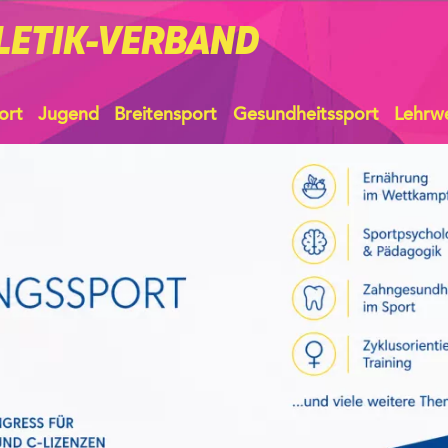
LETIK-VERBAND
ort
Jugend
Breitensport
Gesundheitssport
Lehrw