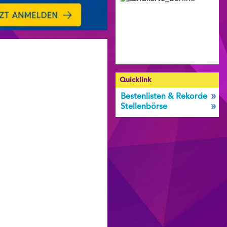
Quicklink
Bestenlisten & Rekorde
Stellenbörse