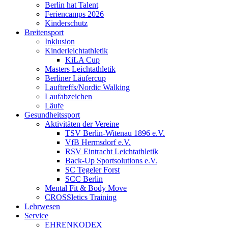
Berlin hat Talent
Feriencamps 2026
Kinderschutz
Breitensport
Inklusion
Kinderleichtathletik
KiLA Cup
Masters Leichtathletik
Berliner Läufercup
Lauftreffs/Nordic Walking
Laufabzeichen
Läufe
Gesundheitssport
Aktivitäten der Vereine
TSV Berlin-Witenau 1896 e.V.
VfB Hermsdorf e.V.
RSV Eintracht Leichtathletik
Back-Up Sportsolutions e.V.
SC Tegeler Forst
SCC Berlin
Mental Fit & Body Move
CROSSletics Training
Lehrwesen
Service
EHRENKODEX