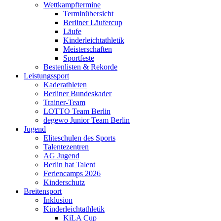
Wettkampftermine
Terminübersicht
Berliner Läufercup
Läufe
Kinderleichtathletik
Meisterschaften
Sportfeste
Bestenlisten & Rekorde
Leistungssport
Kaderathleten
Berliner Bundeskader
Trainer-Team
LOTTO Team Berlin
degewo Junior Team Berlin
Jugend
Eliteschulen des Sports
Talentezentren
AG Jugend
Berlin hat Talent
Feriencamps 2026
Kinderschutz
Breitensport
Inklusion
Kinderleichtathletik
KiLA Cup