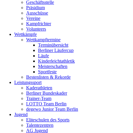
Geschäftsstelle
Präsidium
Ausschüsse
Vereine
Kampfrichter
Volunteers
Wettkämpfe
Wettkampftermine
Terminübersicht
Berliner Läufercup
Läufe
Kinderleichtathletik
Meisterschaften
Sportfeste
Bestenlisten & Rekorde
Leistungssport
Kaderathleten
Berliner Bundeskader
Trainer-Team
LOTTO Team Berlin
degewo Junior Team Berlin
Jugend
Eliteschulen des Sports
Talentezentren
AG Jugend