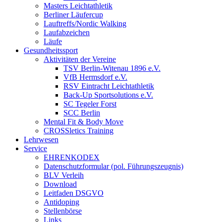
Masters Leichtathletik
Berliner Läufercup
Lauftreffs/Nordic Walking
Laufabzeichen
Läufe
Gesundheitssport
Aktivitäten der Vereine
TSV Berlin-Witenau 1896 e.V.
VfB Hermsdorf e.V.
RSV Eintracht Leichtathletik
Back-Up Sportsolutions e.V.
SC Tegeler Forst
SCC Berlin
Mental Fit & Body Move
CROSSletics Training
Lehrwesen
Service
EHRENKODEX
Datenschutzformular (pol. Führungszeugnis)
BLV Verleih
Download
Leitfaden DSGVO
Antidoping
Stellenbörse
Links