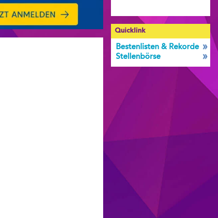
Quicklink
Bestenlisten & Rekorde
Stellenbörse