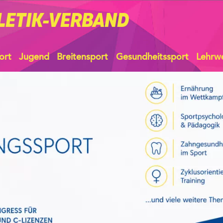
LETIK-VERBAND
ort
Jugend
Breitensport
Gesundheitssport
Lehrw