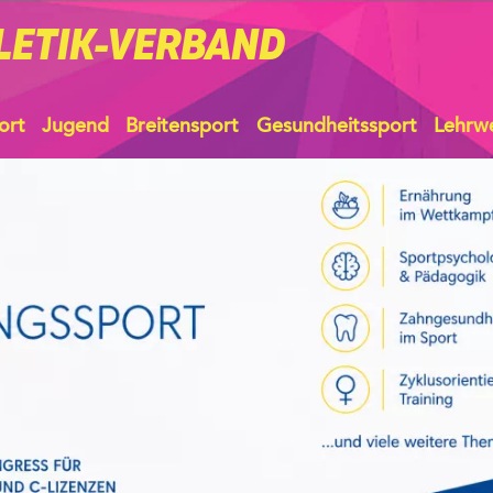
LETIK-VERBAND
ort
Jugend
Breitensport
Gesundheitssport
Lehrw