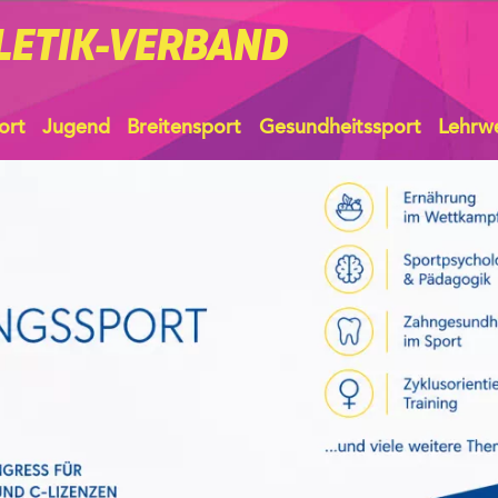
LETIK-VERBAND
ort
Jugend
Breitensport
Gesundheitssport
Lehrw