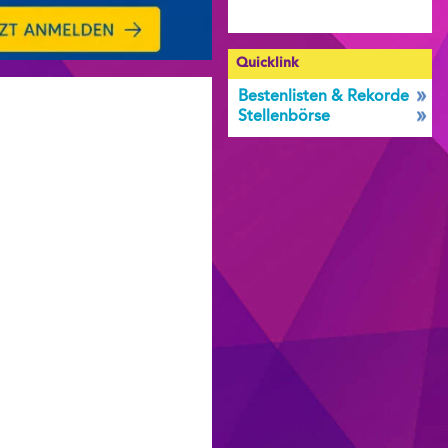
Quicklink
Bestenlisten & Rekorde
Stellenbörse