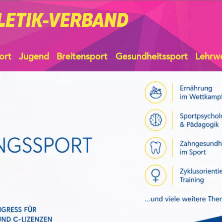
LETIK-VERBAND
ort
Jugend
Breitensport
Gesundheitssport
Lehrw