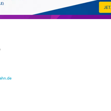
n
zahn.de