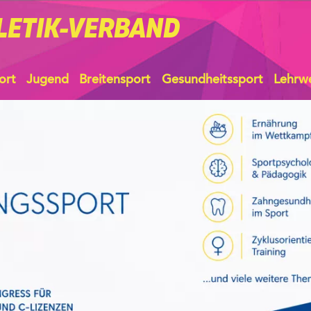
LETIK-VERBAND
ort
Jugend
Breitensport
Gesundheitssport
Lehrw