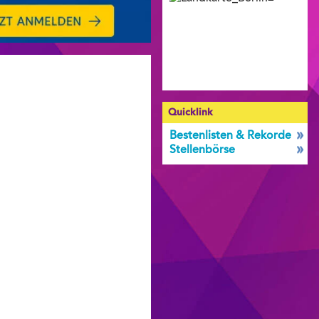
Quicklink
Bestenlisten & Rekorde
Stellenbörse