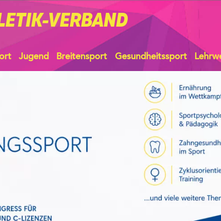
LETIK-VERBAND
ort
Jugend
Breitensport
Gesundheitssport
Lehrw