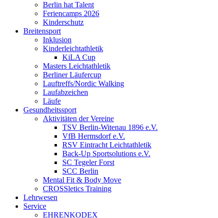
Berlin hat Talent
Feriencamps 2026
Kinderschutz
Breitensport
Inklusion
Kinderleichtathletik
KiLA Cup
Masters Leichtathletik
Berliner Läufercup
Lauftreffs/Nordic Walking
Laufabzeichen
Läufe
Gesundheitssport
Aktivitäten der Vereine
TSV Berlin-Witenau 1896 e.V.
VfB Hermsdorf e.V.
RSV Eintracht Leichtathletik
Back-Up Sportsolutions e.V.
SC Tegeler Forst
SCC Berlin
Mental Fit & Body Move
CROSSletics Training
Lehrwesen
Service
EHRENKODEX