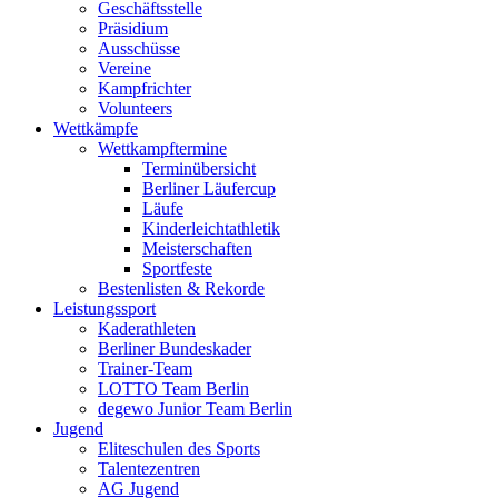
Geschäftsstelle
Präsidium
Ausschüsse
Vereine
Kampfrichter
Volunteers
Wettkämpfe
Wettkampftermine
Terminübersicht
Berliner Läufercup
Läufe
Kinderleichtathletik
Meisterschaften
Sportfeste
Bestenlisten & Rekorde
Leistungssport
Kaderathleten
Berliner Bundeskader
Trainer-Team
LOTTO Team Berlin
degewo Junior Team Berlin
Jugend
Eliteschulen des Sports
Talentezentren
AG Jugend