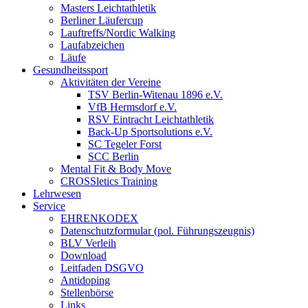
Masters Leichtathletik
Berliner Läufercup
Lauftreffs/Nordic Walking
Laufabzeichen
Läufe
Gesundheitssport
Aktivitäten der Vereine
TSV Berlin-Witenau 1896 e.V.
VfB Hermsdorf e.V.
RSV Eintracht Leichtathletik
Back-Up Sportsolutions e.V.
SC Tegeler Forst
SCC Berlin
Mental Fit & Body Move
CROSSletics Training
Lehrwesen
Service
EHRENKODEX
Datenschutzformular (pol. Führungszeugnis)
BLV Verleih
Download
Leitfaden DSGVO
Antidoping
Stellenbörse
Links