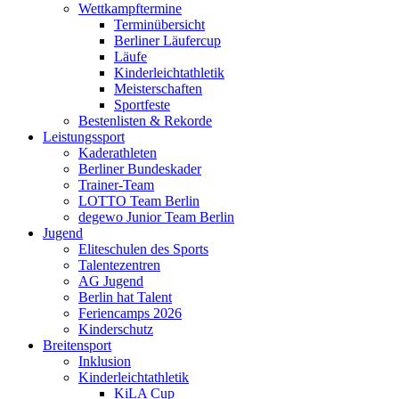
Wettkampftermine
Terminübersicht
Berliner Läufercup
Läufe
Kinderleichtathletik
Meisterschaften
Sportfeste
Bestenlisten & Rekorde
Leistungssport
Kaderathleten
Berliner Bundeskader
Trainer-Team
LOTTO Team Berlin
degewo Junior Team Berlin
Jugend
Eliteschulen des Sports
Talentezentren
AG Jugend
Berlin hat Talent
Feriencamps 2026
Kinderschutz
Breitensport
Inklusion
Kinderleichtathletik
KiLA Cup