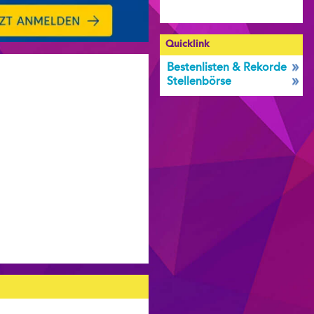
Quicklink
Bestenlisten & Rekorde
Stellenbörse