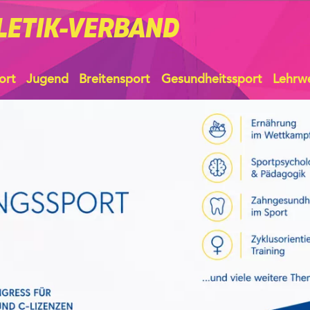
LETIK-VERBAND
ort
Jugend
Breitensport
Gesundheitssport
Lehrw