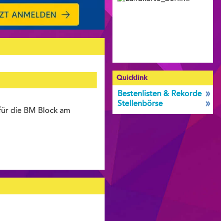
Quicklink
Bestenlisten & Rekorde
Stellenbörse
für die BM Block am