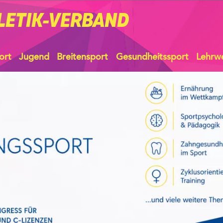
LETIK-VERBAND
ort
Jugend
Breitensport
Gesundheitssport
Lehrw