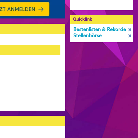
Quicklink
Bestenlisten & Rekorde
Stellenbörse