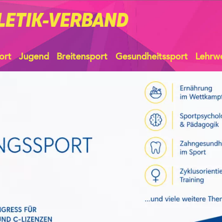
LETIK-VERBAND
ort
Jugend
Breitensport
Gesundheitssport
Lehrw