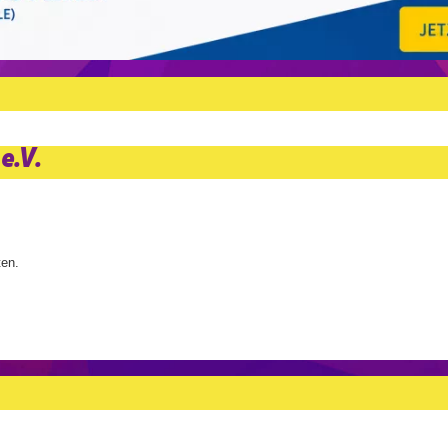
e.V.
ten.