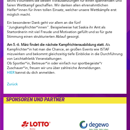
sechs Volunteers die besten Voraussetzungen für einen spannenden und
fairen Wettkampf geschaffen. Wir danken allen ehrenahmtlichen
Helfer*innen für ihren tollen Einsatz, welcher unsere Wettkämpfe erst
möglich macht.
Ein besonderer Dank geht vor allem an die fünf
"Jungkampfrichter*innen". Beispielweise hat Saskia ihr Amt als
Startordnerin mit viel Freude und Motivation gefüllt und so für gute
Stimmung einen strukturierten Ablauf gesorgt.
Am 5.-6. März findet die nächste Kampfrichterausbildung statt.
Als
Kampfrichter*in hat man die Chance, an großen Events wie ISTAF
mizuwirken und bekommt gleichzeitig tiefe Einblicke in die Durchführung
von Leichtathletik Veranstaltungen.
Ob Sportler*in, Betreuer*in oder einfach nur sportbegeiste*r
Zuschauer*in, freuen wir uns über zahlreiche Anmeldungen.
HIER
kannst du dich anmelden.
Zurück
SPONSOREN UND PARTNER