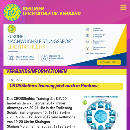
BERLINER
LEICHTATHLETIK-VERBAND
VERBANDSINFORMATIONEN
11.01.2017
CROSSlethics Training jetzt auch in Pankow
Das
CROSSlethics Training
des KSV90
findet ab dem
7. Februar 2017 immer
dienstags von 20-21 Uhr in der Trelleborg-
Schul
e (Eschengraben 40, 13189 Berlin)
statt. Ab dem
19. April 2017 wird mittwochs
von 19-20 Uhr im Kissingen
Stadion
(Forchheimer Str. 22, 13189 Berlin)