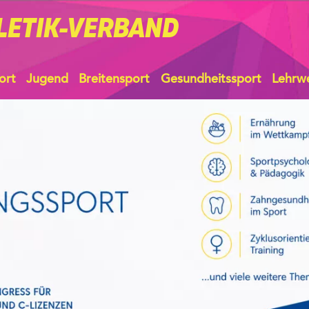
LETIK-VERBAND
ort
Jugend
Breitensport
Gesundheitssport
Lehrw