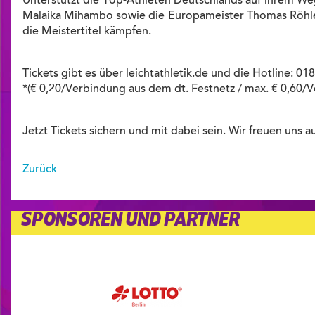
Unterstützt die Top-Athleten Deutschlands auf ihrem We
Malaika Mihambo sowie die Europameister Thomas Röhler
die Meistertitel kämpfen.
Tickets gibt es über leichtathletik.de und die Hotline: 01
*(€ 0,20/Verbindung aus dem dt. Festnetz / max. € 0,60/
Jetzt Tickets sichern und mit dabei sein. Wir freuen uns au
Zurück
SPONSOREN UND PARTNER