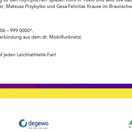
g zu den Olympischen Spielen 2020 in Tokio und seid live dab
, Mateusz Przybylko und Gesa Felicitas Krause im Braunschw
806 – 999 0000*.
Verbindung aus dem dt. Mobilfunknetz)
f jeden Leichtathletik-Fan!