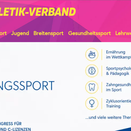
LETIK-VERBAND
ort
Jugend
Breitensport
Gesundheitssport
Lehrw