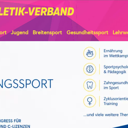
LETIK-VERBAND
ort
Jugend
Breitensport
Gesundheitssport
Lehrw