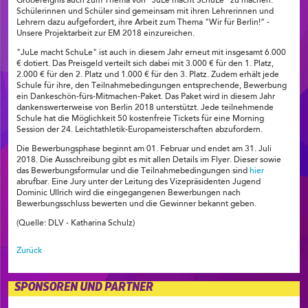
Großereignis auch zum Thema von "JuLe macht SchuLe" zu machen.
Schülerinnen und Schüler sind gemeinsam mit ihren Lehrerinnen und
Lehrern dazu aufgefordert, ihre Arbeit zum Thema "Wir für Berlin!“ -
Unsere Projektarbeit zur EM 2018 einzureichen.
"JuLe macht SchuLe" ist auch in diesem Jahr erneut mit insgesamt 6.000
€ dotiert. Das Preisgeld verteilt sich dabei mit 3.000 € für den 1. Platz,
2.000 € für den 2. Platz und 1.000 € für den 3. Platz. Zudem erhält jede
Schule für ihre, den Teilnahmebedingungen entsprechende, Bewerbung
ein Dankeschön-fürs-Mitmachen-Paket. Das Paket wird in diesem Jahr
dankenswerterweise von Berlin 2018 unterstützt. Jede teilnehmende
Schule hat die Möglichkeit 50 kostenfreie Tickets für eine Morning
Session der 24. Leichtathletik-Europameisterschaften abzufordern.
Die Bewerbungsphase beginnt am 01. Februar und endet am 31. Juli
2018. Die Ausschreibung gibt es mit allen Details im Flyer. Dieser sowie
das Bewerbungsformular und die Teilnahmebedingungen sind
hier
abrufbar. Eine Jury unter der Leitung des Vizepräsidenten Jugend
Dominic Ullrich wird die eingegangenen Bewerbungen nach
Bewerbungsschluss bewerten und die Gewinner bekannt geben.
(Quelle: DLV - Katharina Schulz)
Zurück
SPONSOREN UND PARTNER