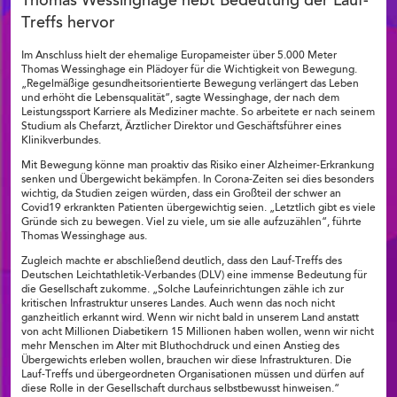
Thomas Wessinghage hebt Bedeutung der Lauf-
Treffs hervor
Im Anschluss hielt der ehemalige Europameister über 5.000 Meter
Thomas Wessinghage ein Plädoyer für die Wichtigkeit von Bewegung.
„Regelmäßige gesundheitsorientierte Bewegung verlängert das Leben
und erhöht die Lebensqualität“, sagte Wessinghage, der nach dem
Leistungssport Karriere als Mediziner machte. So arbeitete er nach seinem
Studium als Chefarzt, Ärztlicher Direktor und Geschäftsführer eines
Klinikverbundes.
Mit Bewegung könne man proaktiv das Risiko einer Alzheimer-Erkrankung
senken und Übergewicht bekämpfen. In Corona-Zeiten sei dies besonders
wichtig, da Studien zeigen würden, dass ein Großteil der schwer an
Covid19 erkrankten Patienten übergewichtig seien. „Letztlich gibt es viele
Gründe sich zu bewegen. Viel zu viele, um sie alle aufzuzählen“, führte
Thomas Wessinghage aus.
Zugleich machte er abschließend deutlich, dass den Lauf-Treffs des
Deutschen Leichtathletik-Verbandes (DLV) eine immense Bedeutung für
die Gesellschaft zukomme. „Solche Laufeinrichtungen zähle ich zur
kritischen Infrastruktur unseres Landes. Auch wenn das noch nicht
ganzheitlich erkannt wird. Wenn wir nicht bald in unserem Land anstatt
von acht Millionen Diabetikern 15 Millionen haben wollen, wenn wir nicht
mehr Menschen im Alter mit Bluthochdruck und einen Anstieg des
Übergewichts erleben wollen, brauchen wir diese Infrastrukturen. Die
Lauf-Treffs und übergeordneten Organisationen müssen und dürfen auf
diese Rolle in der Gesellschaft durchaus selbstbewusst hinweisen.“