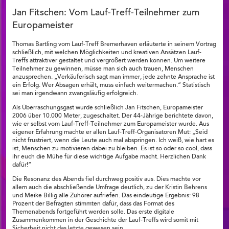
Jan Fitschen: Vom Lauf-Treff-Teilnehmer zum
Europameister
Thomas Bartling vom Lauf-Treff Bremerhaven erläuterte in seinem Vortrag
schließlich, mit welchen Möglichkeiten und kreativen Ansätzen Lauf-
Treffs attraktiver gestaltet und vergrößert werden können. Um weitere
Teilnehmer zu gewinnen, müsse man sich auch trauen, Menschen
anzusprechen. „Verkäuferisch sagt man immer, jede zehnte Ansprache ist
ein Erfolg. Wer Absagen erhält, muss einfach weitermachen.“ Statistisch
sei man irgendwann zwangsläufig erfolgreich.
Als Überraschungsgast wurde schließlich Jan Fitschen, Europameister
2006 über 10.000 Meter, zugeschaltet. Der 44-Jährige berichtete davon,
wie er selbst vom Lauf-Treff-Teilnehmer zum Europameister wurde. Aus
eigener Erfahrung machte er allen Lauf-Treff-Organisatoren Mut: „Seid
nicht frustriert, wenn die Leute auch mal abspringen. Ich weiß, wie hart es
ist, Menschen zu motivieren dabei zu bleiben. Es ist so oder so cool, dass
ihr euch die Mühe für diese wichtige Aufgabe macht. Herzlichen Dank
dafür!“
Die Resonanz des Abends fiel durchweg positiv aus. Dies machte vor
allem auch die abschließende Umfrage deutlich, zu der Kristin Behrens
und Meike Billig alle Zuhörer aufriefen. Das eindeutige Ergebnis: 98
Prozent der Befragten stimmten dafür, dass das Format des
Themenabends fortgeführt werden solle. Das erste digitale
Zusammenkommen in der Geschichte der Lauf-Treffs wird somit mit
Sicherheit nicht das letzte gewesen sein.