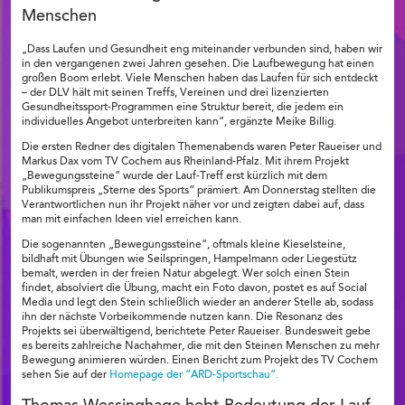
Menschen
„Dass Laufen und Gesundheit eng miteinander verbunden sind, haben wir
in den vergangenen zwei Jahren gesehen. Die Laufbewegung hat einen
großen Boom erlebt. Viele Menschen haben das Laufen für sich entdeckt
– der DLV hält mit seinen Treffs, Vereinen und drei lizenzierten
Gesundheitssport-Programmen eine Struktur bereit, die jedem ein
individuelles Angebot unterbreiten kann“, ergänzte Meike Billig.
Die ersten Redner des digitalen Themenabends waren Peter Raueiser und
Markus Dax vom TV Cochem aus Rheinland-Pfalz. Mit ihrem Projekt
„Bewegungssteine“ wurde der Lauf-Treff erst kürzlich mit dem
Publikumspreis „Sterne des Sports“ prämiert. Am Donnerstag stellten die
Verantwortlichen nun ihr Projekt näher vor und zeigten dabei auf, dass
man mit einfachen Ideen viel erreichen kann.
Die sogenannten „Bewegungssteine“, oftmals kleine Kieselsteine,
bildhaft mit Übungen wie Seilspringen, Hampelmann oder Liegestütz
bemalt, werden in der freien Natur abgelegt. Wer solch einen Stein
findet, absolviert die Übung, macht ein Foto davon, postet es auf Social
Media und legt den Stein schließlich wieder an anderer Stelle ab, sodass
ihn der nächste Vorbeikommende nutzen kann. Die Resonanz des
Projekts sei überwältigend, berichtete Peter Raueiser. Bundesweit gebe
es bereits zahlreiche Nachahmer, die mit den Steinen Menschen zu mehr
Bewegung animieren würden. Einen Bericht zum Projekt des TV Cochem
sehen Sie auf der
Homepage der “ARD-Sportschau“.