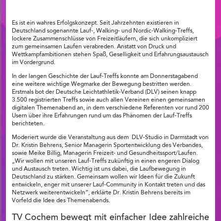
Es ist ein wahres Erfolgskonzept. Seit Jahrzehnten existieren in
Deutschland sogenannte Lauf-, Walking- und Nordic-Walking-Treffs,
lockere Zusammenschlüsse von Freizeitläufern, die sich unkompliziert
zum gemeinsamen Laufen verabreden. Anstatt von Druck und
Wettkampfambitionen stehen Spaß, Geselligkeit und Erfahrungsaustausch
im Vordergrund.
In der langen Geschichte der Lauf-Treffs konnte am Donnerstagabend
eine weitere wichtige Wegmarke der Bewegung bestritten werden.
Erstmals bot der Deutsche Leichtathletik-Verband (DLV) seinen knapp
3.500 registrierten Treffs sowie auch allen Vereinen einen gemeinsamen
digitalen Themenabend an, in dem verschiedene Referenten vor rund 200
Usern über ihre Erfahrungen rund um das Phänomen der Lauf-Treffs
berichteten.
Moderiert wurde die Veranstaltung aus dem DLV-Studio in Darmstadt von
Dr. Kristin Behrens, Senior Managerin Sportentwicklung des Verbandes,
sowie Meike Billig, Managerin Freizeit- und Gesundheitssport/Laufen.
„Wir wollen mit unseren Lauf-Treffs zukünftig in einen engeren Dialog
und Austausch treten. Wichtig ist uns dabei, die Laufbewegung in
Deutschland zu stärken. Gemeinsam wollen wir Ideen für die Zukunft
entwickeln, enger mit unserer Lauf-Community in Kontakt treten und das
Netzwerk weiterentwickeln“, erklärte Dr. Kristin Behrens bereits im
Vorfeld die Idee des Themenabends.
TV Cochem bewegt mit einfacher Idee zahlreiche