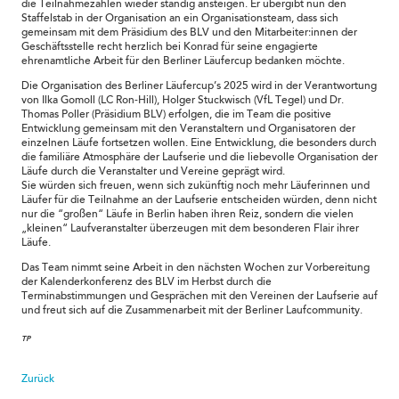
die Teilnahmezahlen wieder ständig ansteigen. Er übergibt nun den
Staffelstab in der Organisation an ein Organisationsteam, dass sich
gemeinsam mit dem Präsidium des BLV und den Mitarbeiter:innen der
Geschäftsstelle recht herzlich bei Konrad für seine engagierte
ehrenamtliche Arbeit für den Berliner Läufercup bedanken möchte.
Die Organisation des Berliner Läufercup’s 2025 wird in der Verantwortung
von Ilka Gomoll (LC Ron-Hill), Holger Stuckwisch (VfL Tegel) und Dr.
Thomas Poller (Präsidium BLV) erfolgen, die im Team die positive
Entwicklung gemeinsam mit den Veranstaltern und Organisatoren der
einzelnen Läufe fortsetzen wollen. Eine Entwicklung, die besonders durch
die familiäre Atmosphäre der Laufserie und die liebevolle Organisation der
Läufe durch die Veranstalter und Vereine geprägt wird.
Sie würden sich freuen, wenn sich zukünftig noch mehr Läuferinnen und
Läufer für die Teilnahme an der Laufserie entscheiden würden, denn nicht
nur die “großen“ Läufe in Berlin haben ihren Reiz, sondern die vielen
„kleinen“ Laufveranstalter überzeugen mit dem besonderen Flair ihrer
Läufe.
Das Team nimmt seine Arbeit in den nächsten Wochen zur Vorbereitung
der Kalenderkonferenz des BLV im Herbst durch die
Terminabstimmungen und Gesprächen mit den Vereinen der Laufserie auf
und freut sich auf die Zusammenarbeit mit der Berliner Laufcommunity.
TP
Zurück