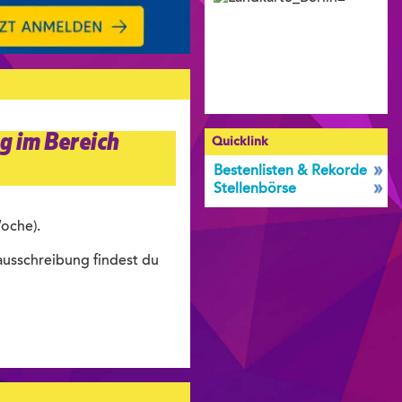
g im Bereich
Quicklink
Bestenlisten & Rekorde
Stellenbörse
oche).
ausschreibung findest du