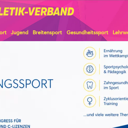
LETIK-VERBAND
ort
Jugend
Breitensport
Gesundheitssport
Lehrw