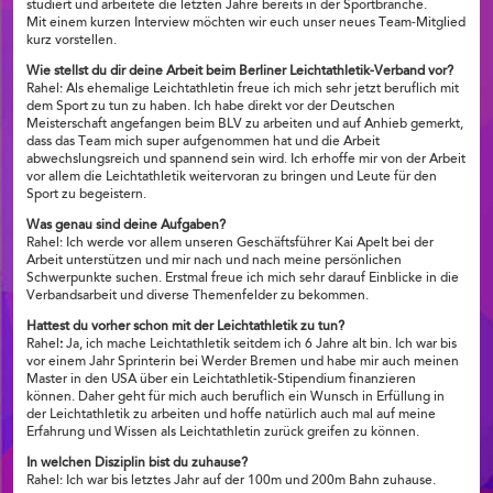
studiert und arbeitete die letzten Jahre bereits in der Sportbranche.
Mit einem kurzen Interview möchten wir euch unser neues Team-Mitglied
kurz vorstellen.
Wie stellst du dir deine Arbeit beim Berliner Leichtathletik-Verband vor?
Rahel: Als ehemalige Leichtathletin freue ich mich sehr jetzt beruflich mit
dem Sport zu tun zu haben. Ich habe direkt vor der Deutschen
Meisterschaft angefangen beim BLV zu arbeiten und auf Anhieb gemerkt,
dass das Team mich super aufgenommen hat und die Arbeit
abwechslungsreich und spannend sein wird. Ich erhoffe mir von der Arbeit
vor allem die Leichtathletik weitervoran zu bringen und Leute für den
Sport zu begeistern.
Was genau sind deine Aufgaben?
Rahel: Ich werde vor allem unseren Geschäftsführer Kai Apelt bei der
Arbeit unterstützen und mir nach und nach meine persönlichen
Schwerpunkte suchen. Erstmal freue ich mich sehr darauf Einblicke in die
Verbandsarbeit und diverse Themenfelder zu bekommen.
Hattest du vorher schon mit der Leichtathletik zu tun?
Rahel
:
Ja, ich mache Leichtathletik seitdem ich 6 Jahre alt bin. Ich war bis
vor einem Jahr Sprinterin bei Werder Bremen und habe mir auch meinen
Master in den USA über ein Leichtathletik-Stipendium finanzieren
können. Daher geht für mich auch beruflich ein Wunsch in Erfüllung in
der Leichtathletik zu arbeiten und hoffe natürlich auch mal auf meine
Erfahrung und Wissen als Leichtathletin zurück greifen zu können.
In welchen Disziplin bist du zuhause?
Rahel: Ich war bis letztes Jahr auf der 100m und 200m Bahn zuhause.