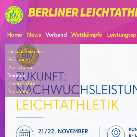
BERLINER
LEICHTATH
Home
News
Verband
Wettkämpfe
Leistungssp
Geschäftsstelle
Präsidium
Ausschüsse
Vereine
Kampfrichter
Volunteers