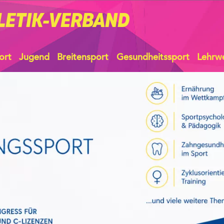
LETIK-VERBAND
ort
Jugend
Breitensport
Gesundheitssport
Lehrw