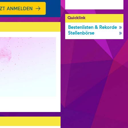
Quicklink
Bestenlisten & Rekorde
Stellenbörse