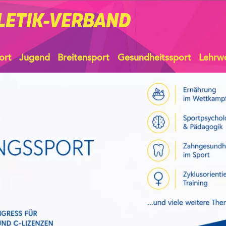
LETIK-VERBAND
ort
Jugend
Breitensport
Gesundheitssport
Lehrw