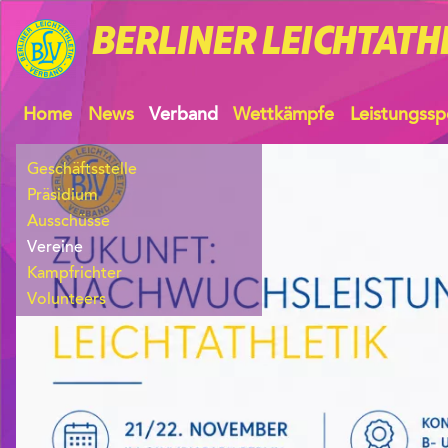
BERLINER
LEICHTATH
Home
News
Verband
Wettkämpfe
Leistungssp
Geschäftsstelle
Präsidium
Ausschüsse
Vereine
Kampfrichter
Volunteers