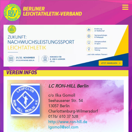
BERLINER
LEICHTATHLETIK-VERBAND
VEREIN INFOS
LC RON-HILL Berlin
c/o Ilka Gomoll
Seehausener Str. 54
13057 Berlin
Charlottenburg-Wilmersdorf
0176/ 610 37 528
http://www.ron-hill.de
Igomoll@aol.com