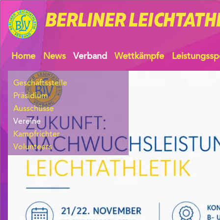
BERLINER
LEICHTATH
Home
News
Verband
Wettkämpfe
Leistungssp
Geschäftsstelle
Präsidium
Ausschüsse
Vereine
Kampfrichter
Volunteers