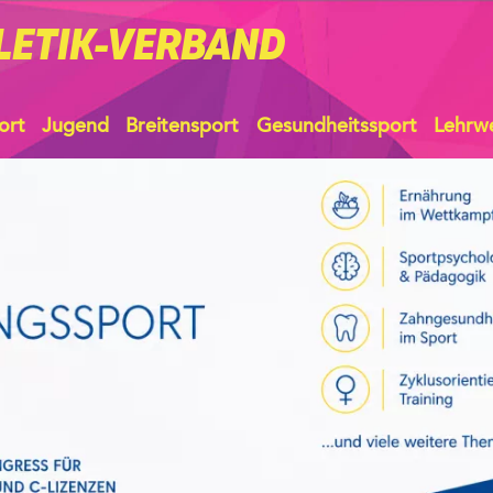
LETIK-VERBAND
ort
Jugend
Breitensport
Gesundheitssport
Lehrw