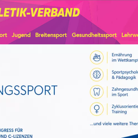
LETIK-VERBAND
ort
Jugend
Breitensport
Gesundheitssport
Lehrw