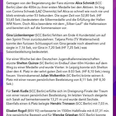
Getragen von der Begeisterung der Fans stürmte
Alica Schmidt
(SCC
Berlin) über die 400m zu ihrer ersten Medaille bei den Aktiven. Im Sog
von Corinna Schwab (LAZ Chemnitz) lief Alica so schnell wie noch nie und
blieb erstmals unter 53 Sekunden. Die super Zeit von 52,80 Sek. (HF
53,65 Sek.) bedeuteten die Silbermedaille und die Erfüllung der Hallen
WM Norm. Doch Alica beendete mit dem „Silber-Lauf“ die Hallensaison
und bereitet sich auf die Sommersaison vor.
Gina Lückenkemper
(SCC Berlin) fehlten am Ende 4 Hundertstel um auf
den Sprint-Thron zurückzukehren. Tatjana Pinto (TV Wattenscheid)
konnte den furiosen Schlussspurt von Gina gerade noch abwehren und
siegte in 7,16 Sek, vor Gina in 7,20 Sek (HF 7,25 Sek.) was
Saisonbestleitung bedeutetet.
Vor einer Woche bei den Deutschen Jugendhallenmeisterschaften
stürzte
Shelton Quinze
(SC Berlin) im Endlauf über 60m Hürden auf dem
Weg zu einer Medaille und wurde Vierter. In Leipzig konnte sich Shelton
über den 4. Platz in der sehrt guten Zeit von 8.03 Sek. (HF 8,10 Sek.) riesig
freuen. Vereinskamerad
Julian Molkenthin
(SC Berlin) krönte seinen 6.
Platz mit einer neuen persönlichen Bestleistung von 8,11 Sek. (HF 8,30
Sek.)
Für
Sarah Kudla
(SCC Berlin) erfüllte sich im Dreisprung-Finale der Traum
von einer neuen persönlichen Bestleistung. Im letzten Versuch steigerte
sich Sarah auf bemerkenswerte 13,21 m und wurde damit Sechste.
Ebenfalls einen 6.Platz belegte
Hendric Tronsson
(SCC Berlin) mit 7,03 m.
Elisabet Rogoll
(BSV 92) verbesserte im 1500m Halbfinale mit 4:37,31 min.
ihre persönliche Bestzeit und für
Wencke Griephan
(SCC Berlin) konnte