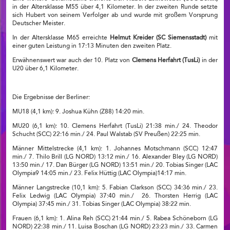
in der Altersklasse M55 über 4,1 Kilometer. In der zweiten Runde setzte
sich Hubert von seinem Verfolger ab und wurde mit großem Vorsprung
Deutscher Meister.
In der Altersklasse M65 erreichte
Helmut Kreider (SC Siemensstadt)
mit
einer guten Leistung in 17:13 Minuten den zweiten Platz.
Erwähnenswert war auch der 10. Platz von
Clemens Herfahrt (TusLi)
in der
U20 über 6,1 Kilometer.
Die Ergebnisse der Berliner:
MU18 (4,1 km): 9. Joshua Kühn (Z88) 14:20 min.
MU20 (6,1 km): 10. Clemens Herfahrt (TusLi) 21:38 min./ 24. Theodor
Schucht (SCC) 22:16 min./ 24. Paul Walstab (SV Preußen) 22:25 min.
Männer Mittelstrecke (4,1 km): 1. Johannes Motschmann (SCC) 12:47
min./ 7. Thilo Brill (LG NORD) 13:12 min./ 16. Alexander Bley (LG NORD)
13:50 min./ 17. Dan Bürger (LG NORD) 13:51 min./ 20. Tobias Singer (LAC
Olympia9 14:05 min./ 23. Felix Hüttig (LAC Olympia)14:17 min.
Männer Langstrecke (10,1 km): 5. Fabian Clarkson (SCC) 34:36 min./ 23.
Felix Ledwig (LAC Olympia) 37:40 min./ 26. Thorsten Herrig (LAC
Olympia) 37:45 min./ 31. Tobias Singer (LAC Olympia) 38:22 min.
Frauen (6,1 km): 1. Alina Reh (SCC) 21:44 min./ 5. Rabea Schöneborn (LG
NORD) 22:38 min./ 11. Luisa Boschan (LG NORD) 23:23 min./ 33. Carmen