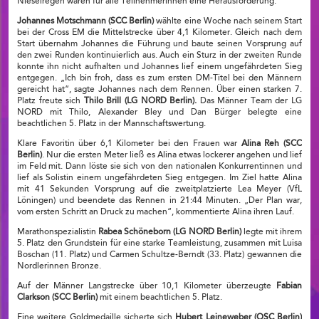
Nieselregen waren für alle Teilnehmerinnen eine Herausforderung.
Johannes Motschmann (SCC Berlin)
wählte eine Woche nach seinem Start
bei der Cross EM die Mittelstrecke über 4,1 Kilometer. Gleich nach dem
Start übernahm Johannes die Führung und baute seinen Vorsprung auf
den zwei Runden kontinuierlich aus. Auch ein Sturz in der zweiten Runde
konnte ihn nicht aufhalten und Johannes lief einem ungefährdeten Sieg
entgegen. „Ich bin froh, dass es zum ersten DM-Titel bei den Männern
gereicht hat“, sagte Johannes nach dem Rennen. Über einen starken 7.
Platz freute sich
Thilo Brill (LG NORD Berlin).
Das Männer Team der LG
NORD mit Thilo, Alexander Bley und Dan Bürger belegte eine
beachtlichen 5. Platz in der Mannschaftswertung.
Klare Favoritin über 6,1 Kilometer bei den Frauen war
Alina Reh (SCC
Berlin)
. Nur die ersten Meter ließ es Alina etwas lockerer angehen und lief
im Feld mit. Dann löste sie sich von den nationalen Konkurrentinnen und
lief als Solistin einem ungefährdeten Sieg entgegen. Im Ziel hatte Alina
mit 41 Sekunden Vorsprung auf die zweitplatzierte Lea Meyer (VfL
Löningen) und beendete das Rennen in 21:44 Minuten. „Der Plan war,
vom ersten Schritt an Druck zu machen“, kommentierte Alina ihren Lauf.
Marathonspezialistin
Rabea Schöneborn (LG NORD Berlin)
legte mit ihrem
5. Platz den Grundstein für eine starke Teamleistung, zusammen mit Luisa
Boschan (11. Platz) und Carmen Schultze-Berndt (33. Platz) gewannen die
Nordlerinnen Bronze.
Auf der Männer Langstrecke über 10,1 Kilometer überzeugte
Fabian
Clarkson (SCC Berlin)
mit einem beachtlichen 5. Platz.
Eine weitere Goldmedaille sicherte sich
Hubert Leineweber (OSC Berlin)