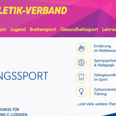
LETIK-VERBAND
ort
Jugend
Breitensport
Gesundheitssport
Lehrw