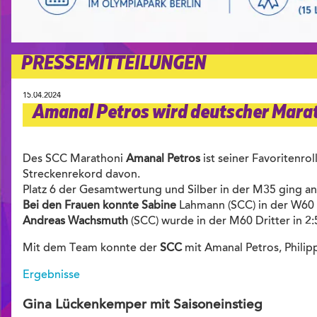
PRESSEMITTEILUNGEN
15.04.2024
Amanal Petros wird deutscher Mara
Des SCC Marathoni
Amanal Petros
ist seiner Favoritenr
Streckenrekord davon.
Platz 6 der Gesamtwertung und Silber in der M35 ging a
Bei den Frauen konnte Sabine
Lahmann (SCC) in der W60 S
Andreas Wachsmuth
(SCC) wurde in der M60 Dritter in 2
Mit dem Team konnte der
SCC
mit Amanal Petros, Phili
Ergebnisse
Gina Lückenkemper mit Saisoneinstieg