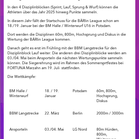
In den 4 Disziplinblöcken (Sprint, Lauf, Sprung & Wurf) können die
Athleten über das Jahr 2025 hinweg Punkte sammeln.
In diesem Jahr fällt der Startschuss für die BÄRlin League schon am
18./19. Januar bei der BM Halle / Winterwurf U16 in Potsdam.
Dort werden die Disziplinen 60m, 800m, Hochsprung und Diskus in die
Wertung der BÄRlin League kommen.
Danach geht es erst im Frühling mit der BBM Langstrecke für den
Disziplinblock Lauf weiter. Die anderen drei Disziplinblöcke werden am
03./04. Mai beim Ansporteln die nächsten Wertungspunkte sammeln
können. Die Siegerehrung wird im Rahmen des Sommersprtfestes bei
FORTUNA Marzahn am 19. Juli stattfinden.
Die Wettkämpfe:
BM Halle /
18. / 19.
Potsdam
60m, 800m,
Winterwurf
Januar
Hochsprung,
Diskus
BBM Langstrecke
22. März
Berlin
2000m / 3000m
Ansporteln
03./04. Mai
LG Nord
80m Hürden,
800m,