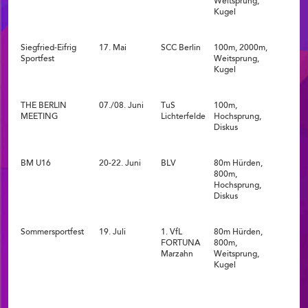
Weitsprung,
Kugel
Siegfried-Eifrig
17. Mai
SCC Berlin
100m, 2000m,
Sportfest
Weitsprung,
Kugel
THE BERLIN
07./08. Juni
TuS
100m,
MEETING
Lichterfelde
Hochsprung,
Diskus
BM U16
20-22. Juni
BLV
80m Hürden,
800m,
Hochsprung,
Diskus
Sommersportfest
19. Juli
1. VfL
80m Hürden,
FORTUNA
800m,
Marzahn
Weitsprung,
Kugel