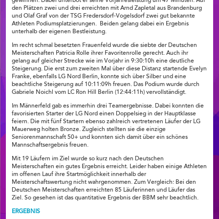
gewinnen. Dabei unterbot er seine Vorjahresleistung um 47 Minuten. Auf
den Plätzen zwei und drei erreichten mit Arnd Zapletal aus Brandenburg
und Olaf Graf von der TSG Fredersdorf-Vogelsdorf zwei gut bekannte
Athleten Podiumsplatzierungen. Beiden gelang dabei ein Ergebnis
unterhalb der eigenen Bestleistung.
Im recht schmal besetzten Frauenfeld wurde die siebte der Deutschen
Meisterschaften Patricia Rolle ihrer Favoritenrolle gerecht. Auch ihr
gelang auf gleicher Strecke wie im Vorjahr in 9:30:10h eine deutliche
Steigerung. Die erst zum zweiten Mal über diese Distanz startende Evelyn
Franke, ebenfalls LG Nord Berlin, konnte sich über Silber und eine
beachtliche Steigerung auf 10:11:09h freuen. Das Podium wurde durch
Gabriele Noichl vom LC Ron Hill Berlin (12:44:11h) vervollständigt.
Im Männerfeld gab es immerhin drei Teamergebnisse. Dabei konnten die
favorisierten Starter der LG Nord einen Doppelsieg in der Hauptklasse
feiern. Die mit fünf Startern ebenso zahlreich vertretenen Läufer der LG
Mauerweg holten Bronze. Zugleich stellten sie die einzige
Seniorenmannschaft 50+ und konnten sich damit über ein schönes
Mannschaftsergebnis freuen.
Mit 19 Läufern im Ziel wurde so kurz nach den Deutschen
Meisterschaften ein gutes Ergebnis erreicht. Leider haben einige Athleten
im offenen Lauf ihre Startmöglichkeit innerhalb der
Meisterschaftswertung nicht wahrgenommen. Zum Vergleich: Bei den
Deutschen Meisterschaften erreichten 85 Läuferinnen und Läufer das
Ziel. So gesehen ist das quantitative Ergebnis der BBM sehr beachtlich.
ERGEBNIS