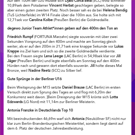
Auf den 100m der U20 musste sich
Djalo Corca Bela
(SCC) trotz schneller
10,89sek dem Potsdamer
Vincent Herbst
geschlagen geben, belegte so
aber einen guten zweiten Platz. Noch besser sah es da bei
Helena Bendig
(TuS Lichterfelde) im W14 Finale über die 100m aus. Sie holte sich mit
12,71sek vor
Carolina Kolbe
(Preußen Berlin) die Goldmedaille.
degewo Junior Team Athlet*innen geben auf den 400m den Ton an
Friedrich Rumpf
(FORTUNA Marzahn) siegte souverän mit über zwei
Sekunden Vorsprung auf den 400m und machte am Sonntag gleich
weiter, als er auf den 200m in 21,71sek eine knappe Sekunde vor
Lukas
Krappe
ins Ziel kam und sich so die zweite Goldmedaille verdiente.
Bei den Frauen siegte
Lena Leege
(LAC Berlin) in 54,98sek klar vor
Jill
Jäger
(Preußen Berlin) und legte ebenfalls am Sonntag auf den 400m
Hürden nach und gewann dort ebenfalls souverän.
Jill
holte dieses Mal
Bronze, weil
Nadine Reetz
(SCC) zu Silber lief.
Gute Sprünge in der Berliner U16
Beim Weitsprung der M15 setzte
Daniel Brause
(LAC Berlin) im ersten
Versuch direkt zum Sprung des Tages an und flog mit 6,20m der
Konkurrenz weit davon. ]Beim Dreisprung der W15 krönte sich
Lotta
Edzwards
(LG Nord) mit 11,14m zur Berliner Meisterin.
Antonia Franzke in Deutschlands Top 10
Mit beeindruckenden 46,69m warf sich
Antonia
(Neuköllner SF) nicht nur
klar zum Berlin-Brandenburgischen Meistertitel, sondern liegt damit auf
dem 6. Platz der deutschen Jahresbestleistung.