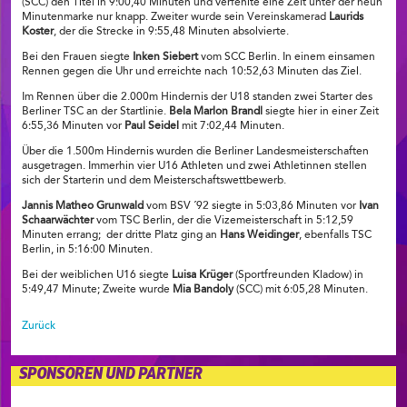
(SCC) den Titel in 9:00,40 Minuten und verfehlte eine Zeit unter der neun
Minutenmarke nur knapp. Zweiter wurde sein Vereinskamerad
Laurids
Koster
, der die Strecke in 9:55,48 Minuten absolvierte.
Bei den Frauen siegte
Inken Siebert
vom SCC Berlin. In einem einsamen
Rennen gegen die Uhr und erreichte nach 10:52,63 Minuten das Ziel.
Im Rennen über die 2.000m Hindernis der U18 standen zwei Starter des
Berliner TSC an der Startlinie.
Bela Marlon Brandl
siegte hier in einer Zeit
6:55,36 Minuten vor
Paul Seidel
mit 7:02,44 Minuten.
Über die 1.500m Hindernis wurden die Berliner Landesmeisterschaften
ausgetragen. Immerhin vier U16 Athleten und zwei Athletinnen stellen
sich der Starterin und dem Meisterschaftswettbewerb.
Jannis Matheo Grunwald
vom BSV ´92 siegte in 5:03,86 Minuten vor
Ivan
Schaarwächter
vom TSC Berlin, der die Vizemeisterschaft in 5:12,59
Minuten errang; der dritte Platz ging an
Hans Weidinger
, ebenfalls TSC
Berlin, in 5:16:00 Minuten.
Bei der weiblichen U16 siegte
Luisa Krüger
(Sportfreunden Kladow) in
5:49,47 Minute; Zweite wurde
Mia Bandoly
(SCC) mit 6:05,28 Minuten.
Zurück
SPONSOREN UND PARTNER