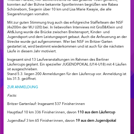
konnten auf der Bühne bekannte Sportlerinnen begrüßen wie Rabea
Schöneborn, Siegerin über 10 km und Lisa Marie Kwayie, die alle
Siegerehrungen vornahm.
Mit zur guten Stimmung trug auch das erfolgreiche Staffelteam der NSF
(4x200m der WJ U20) bei. In liebevollen Interviews mit Groß&Klein und
Alt&Jung wurde die Brücke zwischen Breitensport, Kinder- und
Jugendsport und dem Leistungssport gebaut. Auch die Anfeuerung an der
Strecke wurde gut aufgenommen. Wer bei NSF im Britzer Garten
gestartet ist, wird bestimmt wiederkommen und ist auch für die nächsten
Läufe in diesem Jahr motiviert.
Insgesamt sind 13 Laufveranstaltungen im Rahmen des Berliner
Läufercups geplant. Ein spezieller JUGENDPOKAL (U14-U18) mit 4 Läufen
ist ausgeschrieben.
Stand 5.3. liegen 200 Anmeldungen für den Läufercup vor. Anmeldung ist
bis 31.5. geöffnet.
ZUR ANMELDUNG
Facts:
Britzer Gartenlauf: Insgesamt 537 Finisher:innen
Hauptlauf 10 km 336 Finisher:innen, davon
110 aus dem Läufercup
Jugendlauf 3 km 65 Finisher:innen, davon
19 aus dem Jugendpokal