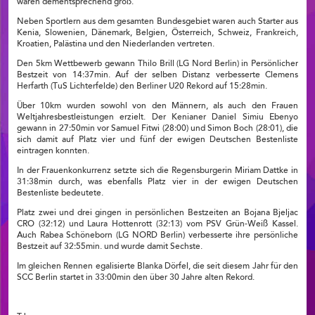
waren dementsprechend groß.
Neben Sportlern aus dem gesamten Bundesgebiet waren auch Starter aus
Kenia, Slowenien, Dänemark, Belgien, Österreich, Schweiz, Frankreich,
Kroatien, Palästina und den Niederlanden vertreten.
Den 5km Wettbewerb gewann Thilo Brill (LG Nord Berlin) in Persönlicher
Bestzeit von 14:37min. Auf der selben Distanz verbesserte Clemens
Herfarth (TuS Lichterfelde) den Berliner U20 Rekord auf 15:28min.
Über 10km wurden sowohl von den Männern, als auch den Frauen
Weltjahresbestleistungen erzielt. Der Kenianer Daniel Simiu Ebenyo
gewann in 27:50min vor Samuel Fitwi (28:00) und Simon Boch (28:01), die
sich damit auf Platz vier und fünf der ewigen Deutschen Bestenliste
eintragen konnten.
In der Frauenkonkurrenz setzte sich die Regensburgerin Miriam Dattke in
31:38min durch, was ebenfalls Platz vier in der ewigen Deutschen
Bestenliste bedeutete.
Platz zwei und drei gingen in persönlichen Bestzeiten an Bojana Bjeljac
CRO (32:12) und Laura Hottenrott (32:13) vom PSV Grün-Weiß Kassel.
Auch Rabea Schöneborn (LG NORD Berlin) verbesserte ihre persönliche
Bestzeit auf 32:55min. und wurde damit Sechste.
Im gleichen Rennen egalisierte Blanka Dörfel, die seit diesem Jahr für den
SCC Berlin startet in 33:00min den über 30 Jahre alten Rekord.